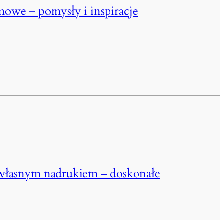
mowe – pomysły i inspiracje
własnym nadrukiem – doskonałe