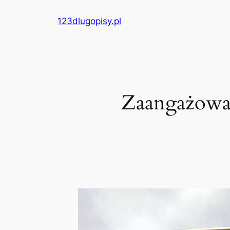
Przejdź
123dlugopisy.pl
do
treści
Zaangażowa