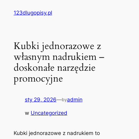
Przejdź
123dlugopisy.pl
do
treści
Kubki jednorazowe z
własnym nadrukiem –
doskonałe narzędzie
promocyjne
sty 29, 2026
—
admin
by
w
Uncategorized
Kubki jednorazowe z nadrukiem to